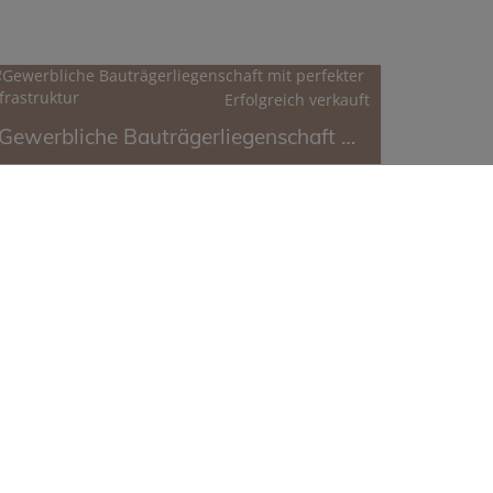
Erfolgreich verkauft
Gewerbliche Bauträgerliegenschaft mit perfekter Infrastruktur
Fläche
Erfolgreich
2
ca. 8.084 m
verkauft
IMPRESSUM
DATENSCHUTZINFORMATION