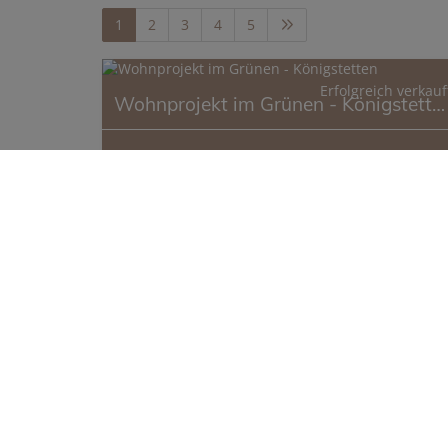
1
2
3
4
5
Erfolgreich verkauf
Wohnprojekt im Grünen - Königstetten
Fläche
Erfolgreich
2
ca. 5.592 m
verkauft
1
2
3
4
5
©
Justimmo / Immobiliensoftware und
Maklerwebsites