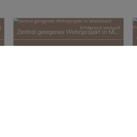
t
Erfolgreich verkauft
Zentral gelegenes Wohnprojekt in Mistelbach
Fläche
Erfolgreich
2
ca. 4.712 m
verkauft
MITARBEITER-LOGIN