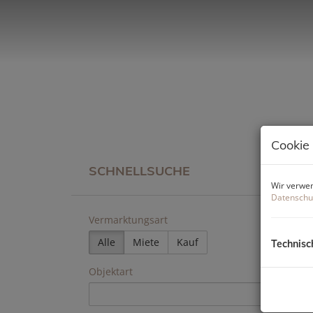
Cookie
SCHNELLSUCHE
Wir verwen
Datenschu
Vermarktungsart
Alle
Miete
Kauf
Technisc
Objektart