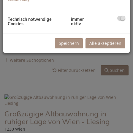
Zimmer
Technisch notwendige
immer
-
Cookies
aktiv
Wohnfläche (von/bis)
Speichern
Alle akzeptieren
-
Weitere Suchoptionen
Filter zurücksetzen
Suchen
Großzügige Altbauwohnung in
ruhiger Lage von Wien - Liesing
1230 Wien