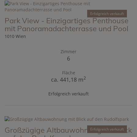
Erfolgreich verkauft
Park View - Einzigartiges Penthouse
mit Panoramadachterrasse und Pool
1010 Wien
Zimmer
6
Fläche
2
ca. 441,18 m
Erfolgreich verkauft
Großzügige Altbauwohnung mit Blick
Erfolgreich verkauft