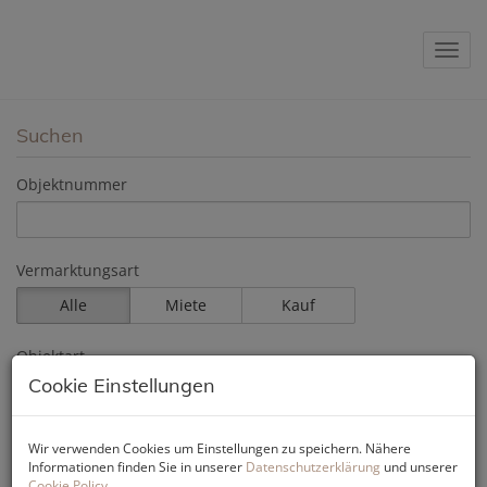
Navig
Suchen
Objektnummer
Vermarktungsart
Alle
Miete
Kauf
Objektart
Cookie Einstellungen
Preis
Wir verwenden Cookies um Einstellungen zu speichern. Nähere
Informationen finden Sie in unserer
Datenschutzerklärung
und unserer
-
Cookie Policy
.